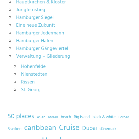
Hauptkirchen & Klöster
Jungfernstieg
Hamburger Siegel
Eine neue Zukunft
Hamburger Jedermann
Hamburger Hafen
Hamburger Gängeviertel
Verwaltung – Gliederung
Hohenfelde
Nienstedten
Rissen
St. Georg
50 places
beach
Big Island
black & white
Asien
azoren
Borneo
Cruise
caribbean
Dubai
Brasilien
dänemark