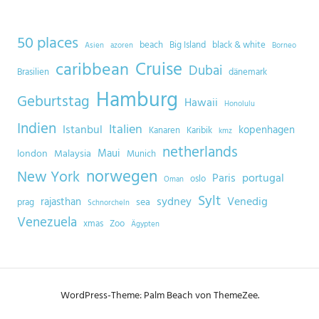
50 places
beach
Big Island
black & white
Asien
azoren
Borneo
Cruise
caribbean
Dubai
Brasilien
dänemark
Hamburg
Geburtstag
Hawaii
Honolulu
Indien
Italien
Istanbul
kopenhagen
Kanaren
Karibik
kmz
netherlands
Maui
london
Malaysia
Munich
norwegen
New York
Paris
portugal
oslo
Oman
Sylt
sydney
Venedig
rajasthan
sea
prag
Schnorcheln
Venezuela
xmas
Zoo
Ägypten
WordPress-Theme: Palm Beach von ThemeZee.