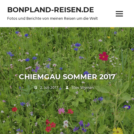
Zum
BONPLAND-REISEN.DE
Inhalt
Menü
springen
Fotos und Berichte von meinen Reisen um die Welt
CHIEMGAU SOMMER 2017
2. Juli 2017
Stev Wyman
Trip