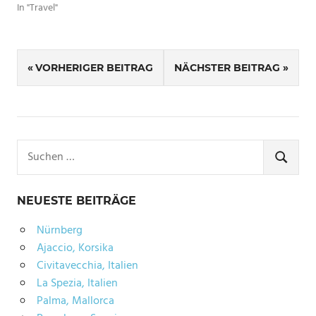
In "Travel"
SCHLAGWÖRTER
Beitragsnavigation
CHIEMGAU
VORHERIGER BEITRAG
NÄCHSTER BEITRAG
CHIEMSEE
SALZBURG
Suchen
nach:
SUCHE
NEUESTE BEITRÄGE
Nürnberg
Ajaccio, Korsika
Civitavecchia, Italien
La Spezia, Italien
Palma, Mallorca