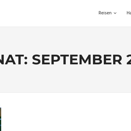
Reisen
H
AT:
SEPTEMBER 