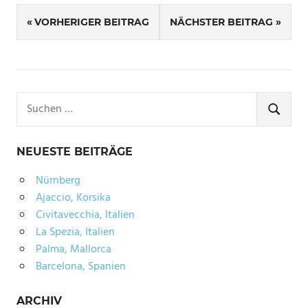
SCHLAGWÖRTER
Beitragsnavigation
SOMMER
VORHERIGER BEITRAG
NÄCHSTER BEITRAG
STRAND
SYLT
Suchen
nach:
SUCHE
NEUESTE BEITRÄGE
Nürnberg
Ajaccio, Korsika
Civitavecchia, Italien
La Spezia, Italien
Palma, Mallorca
Barcelona, Spanien
ARCHIV