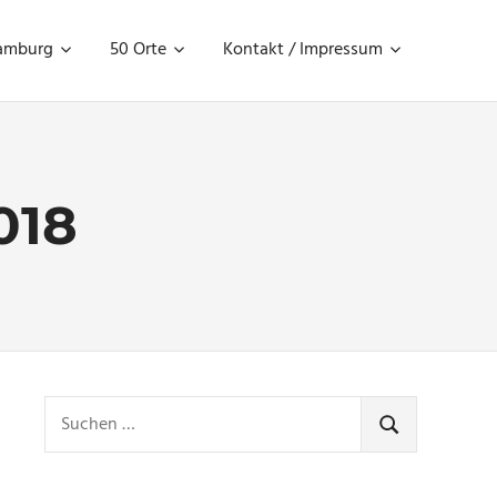
amburg
50 Orte
Kontakt / Impressum
018
Suchen
nach:
SUCHEN