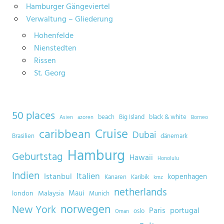
Hamburger Gängeviertel
Verwaltung – Gliederung
Hohenfelde
Nienstedten
Rissen
St. Georg
50 places
beach
Big Island
black & white
Asien
azoren
Borneo
Cruise
caribbean
Dubai
Brasilien
dänemark
Hamburg
Geburtstag
Hawaii
Honolulu
Indien
Italien
Istanbul
kopenhagen
Kanaren
Karibik
kmz
netherlands
Maui
london
Malaysia
Munich
norwegen
New York
Paris
portugal
oslo
Oman