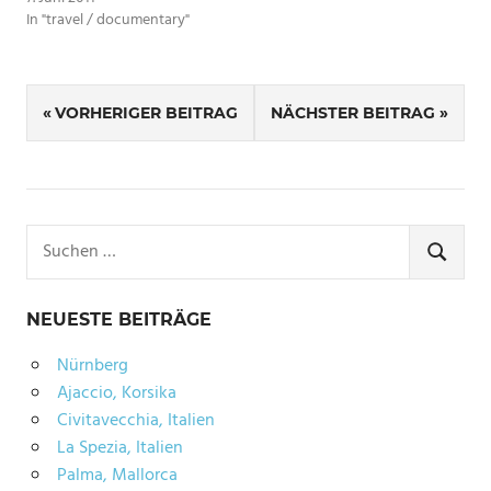
In "travel / documentary"
SCHLAGWÖRTER
Beitragsnavigation
ÄGYPTEN
VORHERIGER BEITRAG
NÄCHSTER BEITRAG
CRUISE
DUBAI
ITALIEN
Suchen
JORDANIEN
nach:
SUCHE
MONACCO
NEUESTE BEITRÄGE
OMAN
Nürnberg
Ajaccio, Korsika
Civitavecchia, Italien
La Spezia, Italien
Palma, Mallorca