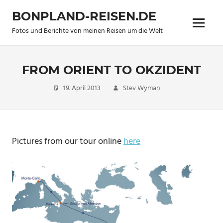
Zum
BONPLAND-REISEN.DE
Inhalt
Menü
springen
Fotos und Berichte von meinen Reisen um die Welt
FROM ORIENT TO OKZIDENT
19. April 2013
Stev Wyman
new
pictures
,
Travel
Pictures from our tour online
here