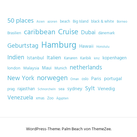
50 places
beach
Big Island
black & white
Asien
azoren
Borneo
Cruise
caribbean
Dubai
Brasilien
dänemark
Hamburg
Geburtstag
Hawaii
Honolulu
Indien
Italien
Istanbul
kopenhagen
Kanaren
Karibik
kmz
netherlands
Maui
london
Malaysia
Munich
norwegen
New York
Paris
portugal
oslo
Oman
Sylt
sydney
Venedig
rajasthan
sea
prag
Schnorcheln
Venezuela
xmas
Zoo
Ägypten
WordPress-Theme: Palm Beach von ThemeZee.