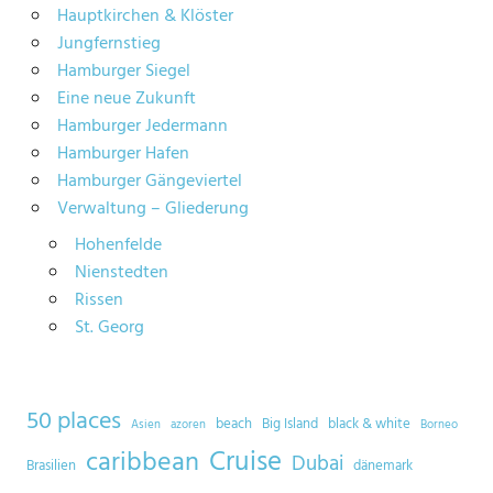
Hauptkirchen & Klöster
Jungfernstieg
Hamburger Siegel
Eine neue Zukunft
Hamburger Jedermann
Hamburger Hafen
Hamburger Gängeviertel
Verwaltung – Gliederung
Hohenfelde
Nienstedten
Rissen
St. Georg
50 places
beach
Big Island
black & white
Asien
azoren
Borneo
Cruise
caribbean
Dubai
Brasilien
dänemark