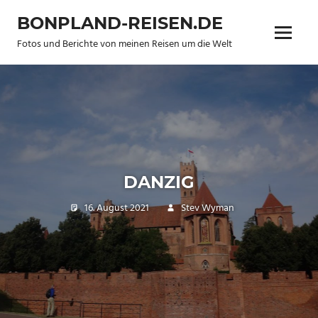
Zum
BONPLAND-REISEN.DE
Inhalt
Menü
springen
Fotos und Berichte von meinen Reisen um die Welt
DANZIG
16. August 2021
Stev Wyman
Travel