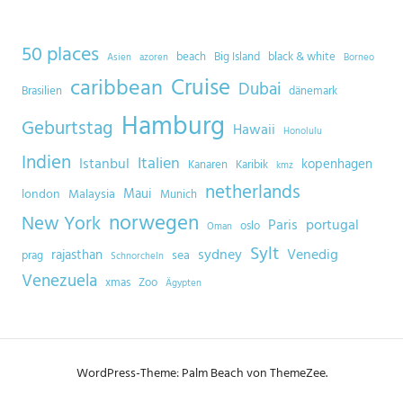
50 places
beach
Big Island
black & white
Asien
azoren
Borneo
Cruise
caribbean
Dubai
Brasilien
dänemark
Hamburg
Geburtstag
Hawaii
Honolulu
Indien
Italien
Istanbul
kopenhagen
Kanaren
Karibik
kmz
netherlands
Maui
london
Malaysia
Munich
norwegen
New York
Paris
portugal
oslo
Oman
Sylt
sydney
Venedig
rajasthan
sea
prag
Schnorcheln
Venezuela
xmas
Zoo
Ägypten
WordPress-Theme: Palm Beach von ThemeZee.