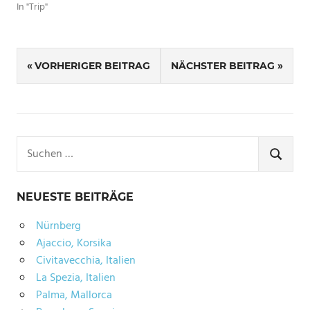
In "Trip"
SCHLAGWÖRTER
Beitragsnavigation
ISTANBUL
VORHERIGER BEITRAG
NÄCHSTER BEITRAG
Suchen
nach:
SUCHE
NEUESTE BEITRÄGE
Nürnberg
Ajaccio, Korsika
Civitavecchia, Italien
La Spezia, Italien
Palma, Mallorca