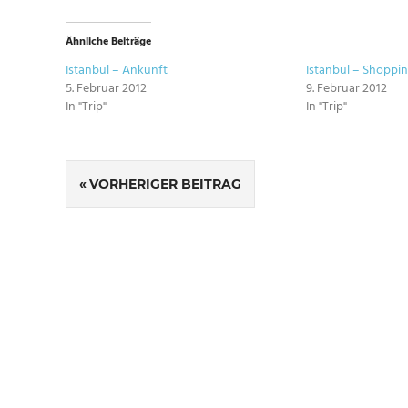
Ähnliche Beiträge
Istanbul – Ankunft
Istanbul – Shoppi
5. Februar 2012
9. Februar 2012
In "Trip"
In "Trip"
SCHLAGWÖRTER
Beitragsnavigation
ISTANBUL
VORHERIGER BEITRAG