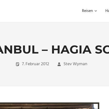
Reisen
H
ANBUL – HAGIA S
7. Februar 2012
Stev Wyman
Trip