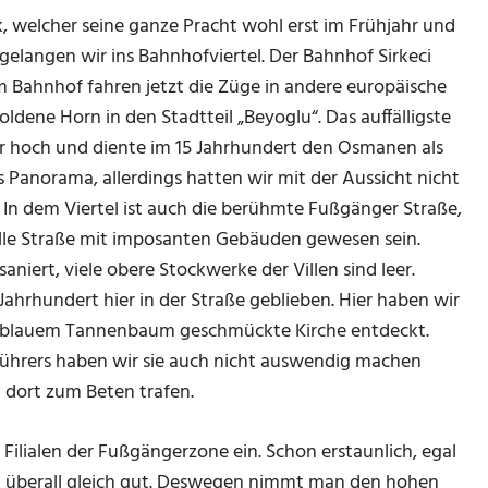
k, welcher seine ganze Pracht wohl erst im Frühjahr und
elangen wir ins Bahnhofviertel. Der Bahnhof Sirkeci
m Bahnhof fahren jetzt die Züge in andere europäische
oldene Horn in den Stadtteil „Beyoglu“. Das auffälligste
eter hoch und diente im 15 Jahrhundert den Osmanen als
Panorama, allerdings hatten wir mit der Aussicht nicht
. In dem Viertel ist auch die berühmte Fußgänger Straße,
volle Straße mit imposanten Gebäuden gewesen sein.
niert, viele obere Stockwerke der Villen sind leer.
Jahrhundert hier in der Straße geblieben. Hier haben wir
mit blauem Tannenbaum geschmückte Kirche entdeckt.
führers haben wir sie auch nicht auswendig machen
h dort zum Beten trafen.
 Filialen der Fußgängerzone ein. Schon erstaunlich, egal
kt überall gleich gut. Deswegen nimmt man den hohen