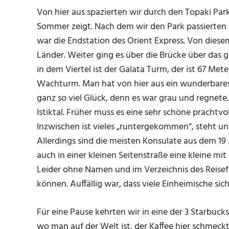
Von hier aus spazierten wir durch den Topaki Par
Sommer zeigt. Nach dem wir den Park passierten g
war die Endstation des Orient Express. Von diese
Länder. Weiter ging es über die Brücke über das g
in dem Viertel ist der Galata Turm, der ist 67 M
Wachturm. Man hat von hier aus ein wunderbares 
ganz so viel Glück, denn es war grau und regnete
Istiktal. Früher muss es eine sehr schöne pracht
Inzwischen ist vieles „runtergekommen“, steht unsa
Allerdings sind die meisten Konsulate aus dem 19 
auch in einer kleinen Seitenstraße eine kleine 
Leider ohne Namen und im Verzeichnis des Reise
können. Auffällig war, dass viele Einheimische sic
Für eine Pause kehrten wir in eine der 3 Starbucks
wo man auf der Welt ist, der Kaffee hier schmec