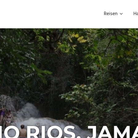
Reisen
H
O RIOS, JAM