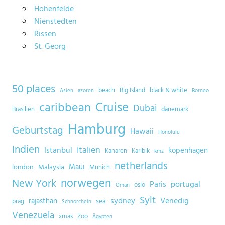
Hohenfelde
Nienstedten
Rissen
St. Georg
50 places
beach
Big Island
black & white
Asien
azoren
Borneo
Cruise
caribbean
Dubai
Brasilien
dänemark
Hamburg
Geburtstag
Hawaii
Honolulu
Indien
Italien
Istanbul
kopenhagen
Kanaren
Karibik
kmz
netherlands
Maui
london
Malaysia
Munich
norwegen
New York
Paris
portugal
oslo
Oman
Sylt
sydney
Venedig
rajasthan
sea
prag
Schnorcheln
Venezuela
xmas
Zoo
Ägypten