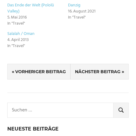
Das Ende der Welt (Pololū
Danzig
Valley)
16. August 2021
5. Mai 2016
In "Travel"
In "Travel"
Salalah / Oman
4. April 2013
In "Travel"
SCHLAGWÖRTER
Beitragsnavigation
AJACCIO
VORHERIGER BEITRAG
NÄCHSTER BEITRAG
FRANKREICH
KORSIKA
Suchen
nach:
SUCHE
NEUESTE BEITRÄGE