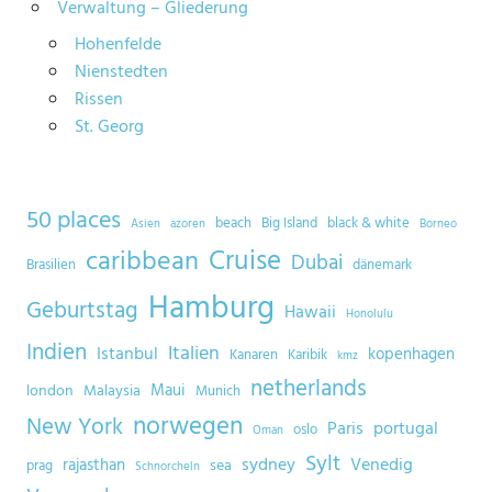
Verwaltung – Gliederung
Hohenfelde
Nienstedten
Rissen
St. Georg
50 places
beach
Big Island
black & white
Asien
azoren
Borneo
Cruise
caribbean
Dubai
Brasilien
dänemark
Hamburg
Geburtstag
Hawaii
Honolulu
Indien
Italien
Istanbul
kopenhagen
Kanaren
Karibik
kmz
netherlands
Maui
london
Malaysia
Munich
norwegen
New York
Paris
portugal
oslo
Oman
Sylt
sydney
Venedig
rajasthan
sea
prag
Schnorcheln