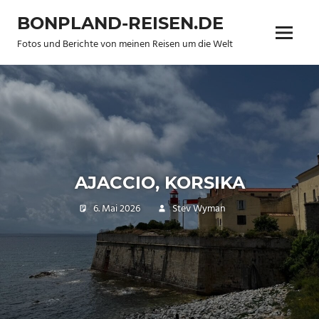
Zum
BONPLAND-REISEN.DE
Inhalt
Menü
springen
Fotos und Berichte von meinen Reisen um die Welt
AJACCIO, KORSIKA
6. Mai 2026
Stev Wyman
Travel