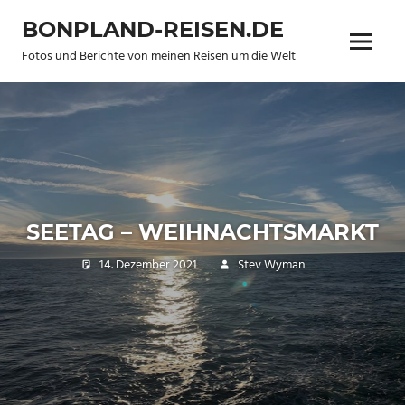
Zum
BONPLAND-REISEN.DE
Inhalt
Menü
springen
Fotos und Berichte von meinen Reisen um die Welt
SEETAG – WEIHNACHTSMARKT
14. Dezember 2021
Stev Wyman
Travel