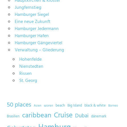
Hauptkirchen & Klöster
Jungfernstieg
Hamburger Siegel
Eine neue Zukunft
Hamburger Jedermann
Hamburger Hafen
Hamburger Gängeviertel
Verwaltung – Gliederung
Hohenfelde
Nienstedten
Rissen
St. Georg
50 places
beach
Big Island
black & white
Asien
azoren
Borneo
Cruise
caribbean
Dubai
Brasilien
dänemark