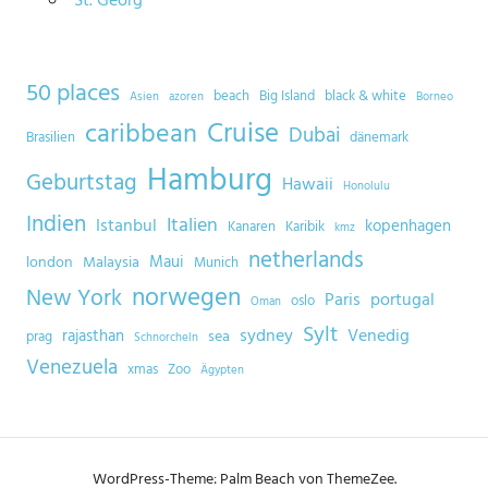
St. Georg
50 places
beach
Big Island
black & white
Asien
azoren
Borneo
Cruise
caribbean
Dubai
Brasilien
dänemark
Hamburg
Geburtstag
Hawaii
Honolulu
Indien
Italien
Istanbul
kopenhagen
Kanaren
Karibik
kmz
netherlands
Maui
london
Malaysia
Munich
norwegen
New York
Paris
portugal
oslo
Oman
Sylt
sydney
Venedig
rajasthan
sea
prag
Schnorcheln
Venezuela
xmas
Zoo
Ägypten
WordPress-Theme: Palm Beach von ThemeZee.