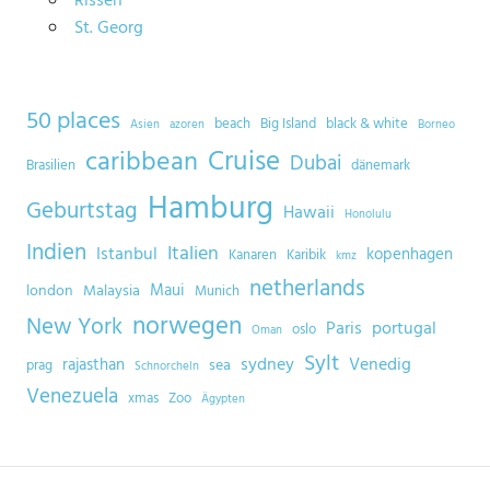
Rissen
St. Georg
50 places
beach
Big Island
black & white
Asien
azoren
Borneo
Cruise
caribbean
Dubai
Brasilien
dänemark
Hamburg
Geburtstag
Hawaii
Honolulu
Indien
Italien
Istanbul
kopenhagen
Kanaren
Karibik
kmz
netherlands
Maui
london
Malaysia
Munich
norwegen
New York
Paris
portugal
oslo
Oman
Sylt
sydney
Venedig
rajasthan
sea
prag
Schnorcheln
Venezuela
xmas
Zoo
Ägypten