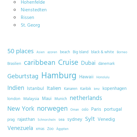
Hohenfelde
Nienstedten
Rissen
St. Georg
50 places
beach
Big Island
black & white
Asien
azoren
Borneo
Cruise
caribbean
Dubai
Brasilien
dänemark
Hamburg
Geburtstag
Hawaii
Honolulu
Indien
Italien
Istanbul
kopenhagen
Kanaren
Karibik
kmz
netherlands
Maui
london
Malaysia
Munich
norwegen
New York
Paris
portugal
oslo
Oman
Sylt
sydney
Venedig
rajasthan
sea
prag
Schnorcheln
Venezuela
xmas
Zoo
Ägypten