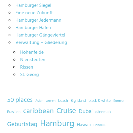
Hamburger Siegel
Eine neue Zukunft
Hamburger Jedermann
Hamburger Hafen
Hamburger Gängeviertel
Verwaltung – Gliederung
Hohenfelde
Nienstedten
Rissen
St. Georg
50 places
beach
Big Island
black & white
Asien
azoren
Borneo
Cruise
caribbean
Dubai
Brasilien
dänemark
Hamburg
Geburtstag
Hawaii
Honolulu