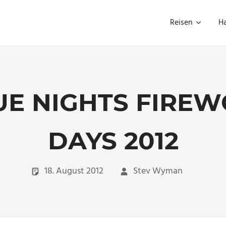
Reisen
H
E NIGHTS FIREWO
DAYS 2012
18. August 2012
Stev Wyman
Unc