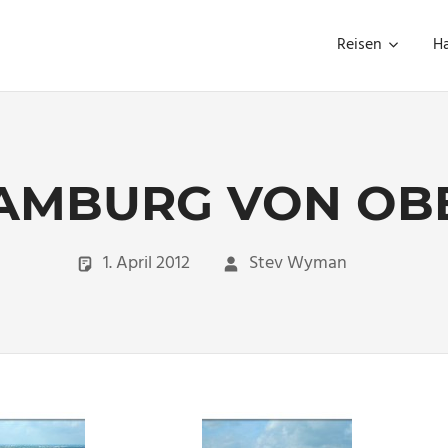
Reisen
H
AMBURG VON OB
1. April 2012
Stev Wyman
new p