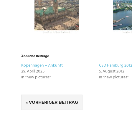
Ähnliche Beiträge
Kopenhagen – Ankunft
CSD Hamburg 201
29. April 2025
5. August 2012
In "new pictures"
In "new pictures"
SCHLAGWÖRTER
Beitragsnavigation
HAMBURG
VORHERIGER BEITRAG