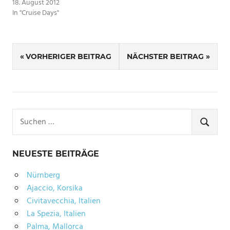
18. August 2012
In "Cruise Days"
SCHLAGWÖRTER
Beitragsnavigation
CRUISE
VORHERIGER BEITRAG
NÄCHSTER BEITRAG
HAMBURG
Suchen
nach:
SUCHE
NEUESTE BEITRÄGE
Nürnberg
Ajaccio, Korsika
Civitavecchia, Italien
La Spezia, Italien
Palma, Mallorca