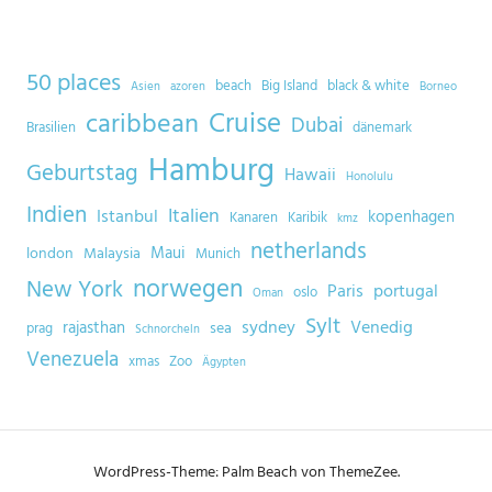
50 places
beach
Big Island
black & white
Asien
azoren
Borneo
Cruise
caribbean
Dubai
Brasilien
dänemark
Hamburg
Geburtstag
Hawaii
Honolulu
Indien
Italien
Istanbul
kopenhagen
Kanaren
Karibik
kmz
netherlands
Maui
london
Malaysia
Munich
norwegen
New York
Paris
portugal
oslo
Oman
Sylt
sydney
Venedig
rajasthan
sea
prag
Schnorcheln
Venezuela
xmas
Zoo
Ägypten
WordPress-Theme: Palm Beach von ThemeZee.