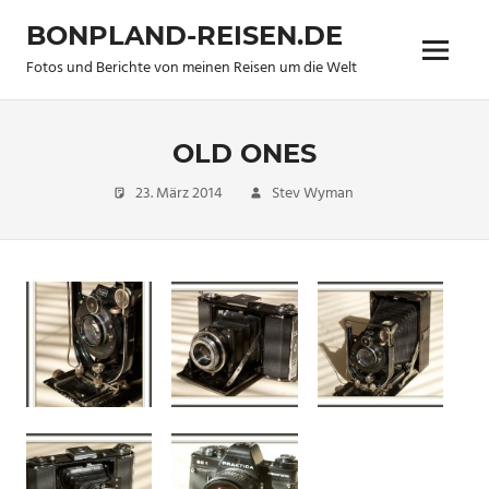
Zum
BONPLAND-REISEN.DE
Inhalt
Menü
springen
Fotos und Berichte von meinen Reisen um die Welt
OLD ONES
23. März 2014
Stev Wyman
new
pictures