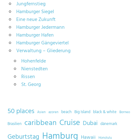
Jungfernstieg
Hamburger Siegel
Eine neue Zukunft
Hamburger Jedermann
Hamburger Hafen
Hamburger Gängeviertel
Verwaltung – Gliederung
Hohenfelde
Nienstedten
Rissen
St. Georg
50 places
beach
Big Island
black & white
Asien
azoren
Borneo
Cruise
caribbean
Dubai
Brasilien
dänemark
Hamburg
Geburtstag
Hawaii
Honolulu