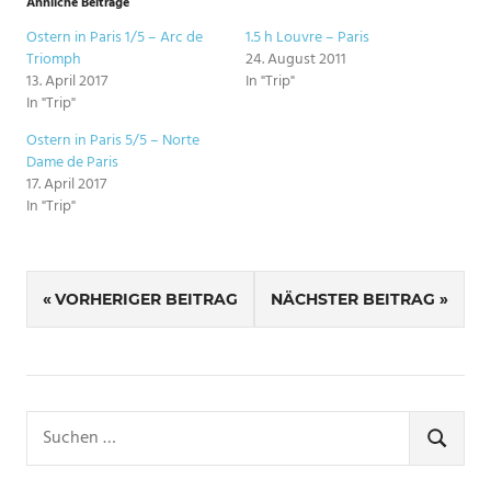
Ähnliche Beiträge
Ostern in Paris 1/5 – Arc de
1.5 h Louvre – Paris
Triomph
24. August 2011
13. April 2017
In "Trip"
In "Trip"
Ostern in Paris 5/5 – Norte
Dame de Paris
17. April 2017
In "Trip"
SCHLAGWÖRTER
Beitragsnavigation
PARIS
VORHERIGER BEITRAG
NÄCHSTER BEITRAG
Suchen
nach:
SUCHE