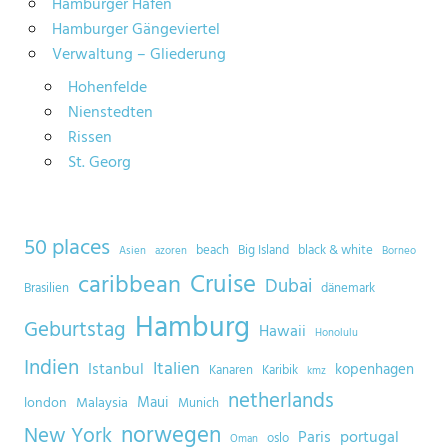
Hamburger Hafen
Hamburger Gängeviertel
Verwaltung – Gliederung
Hohenfelde
Nienstedten
Rissen
St. Georg
50 places
beach
Big Island
black & white
Asien
azoren
Borneo
Cruise
caribbean
Dubai
Brasilien
dänemark
Hamburg
Geburtstag
Hawaii
Honolulu
Indien
Italien
Istanbul
kopenhagen
Kanaren
Karibik
kmz
netherlands
Maui
london
Malaysia
Munich
norwegen
New York
Paris
portugal
oslo
Oman