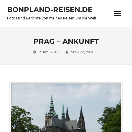
Zum
BONPLAND-REISEN.DE
Inhalt
Menü
springen
Fotos und Berichte von meinen Reisen um die Welt
PRAG – ANKUNFT
2. Juni 2011
Stev Wyman
Trip