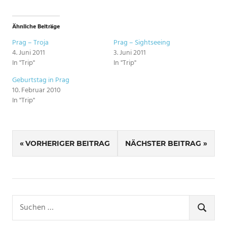
Ähnliche Beiträge
Prag – Troja
Prag – Sightseeing
4. Juni 2011
3. Juni 2011
In "Trip"
In "Trip"
Geburtstag in Prag
10. Februar 2010
In "Trip"
SCHLAGWÖRTER
Beitragsnavigation
PRAG
VORHERIGER BEITRAG
NÄCHSTER BEITRAG
Suchen
nach:
SUCHE