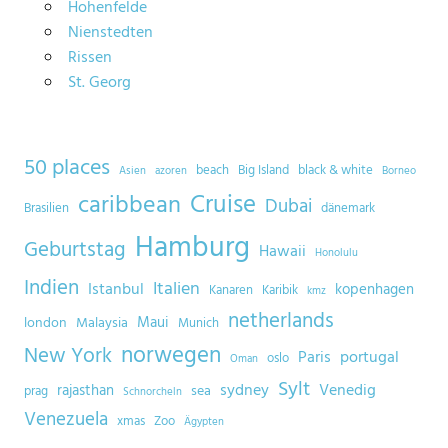
Hohenfelde
Nienstedten
Rissen
St. Georg
50 places
beach
Big Island
black & white
Asien
azoren
Borneo
Cruise
caribbean
Dubai
Brasilien
dänemark
Hamburg
Geburtstag
Hawaii
Honolulu
Indien
Italien
Istanbul
kopenhagen
Kanaren
Karibik
kmz
netherlands
Maui
london
Malaysia
Munich
norwegen
New York
Paris
portugal
oslo
Oman
Sylt
sydney
Venedig
rajasthan
sea
prag
Schnorcheln
Venezuela
xmas
Zoo
Ägypten