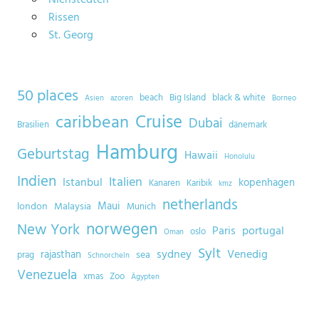
Rissen
St. Georg
50 places
beach
Big Island
black & white
Asien
azoren
Borneo
Cruise
caribbean
Dubai
Brasilien
dänemark
Hamburg
Geburtstag
Hawaii
Honolulu
Indien
Italien
Istanbul
kopenhagen
Kanaren
Karibik
kmz
netherlands
Maui
london
Malaysia
Munich
norwegen
New York
Paris
portugal
oslo
Oman
Sylt
sydney
Venedig
rajasthan
sea
prag
Schnorcheln
Venezuela
xmas
Zoo
Ägypten