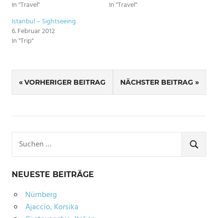
In "Travel"
In "Travel"
Istanbul – Sightseeing
6. Februar 2012
In "Trip"
SCHLAGWÖRTER
Beitragsnavigation
HANA
VORHERIGER BEITRAG
NÄCHSTER BEITRAG
MAUI
RAINFOREST
Suchen
nach:
SUCHE
NEUESTE BEITRÄGE
Nürnberg
Ajaccio, Korsika