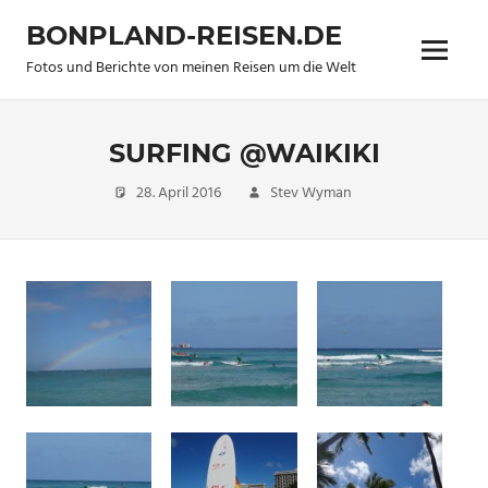
Zum
BONPLAND-REISEN.DE
Inhalt
Menü
springen
Fotos und Berichte von meinen Reisen um die Welt
SURFING @WAIKIKI
28. April 2016
Stev Wyman
Travel