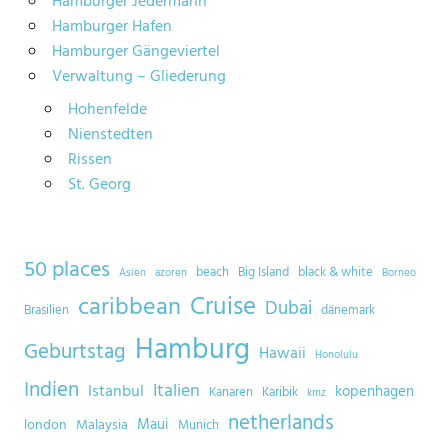
Hamburger Jedermann
Hamburger Hafen
Hamburger Gängeviertel
Verwaltung – Gliederung
Hohenfelde
Nienstedten
Rissen
St. Georg
50 places
beach
Big Island
black & white
Asien
azoren
Borneo
Cruise
caribbean
Dubai
Brasilien
dänemark
Hamburg
Geburtstag
Hawaii
Honolulu
Indien
Italien
Istanbul
kopenhagen
Kanaren
Karibik
kmz
netherlands
Maui
london
Malaysia
Munich