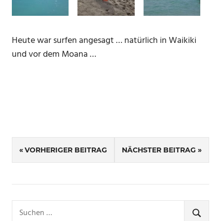
Heute war surfen angesagt … natürlich in Waikiki
und vor dem Moana …
SCHLAGWÖRTER
Beitragsnavigation
HONOLULU
VORHERIGER BEITRAG
NÄCHSTER BEITRAG
Suchen
nach:
SUCHE