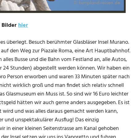
 Bilder
hier
s überlegt. Besuch berühmter Glasbläser Insel Murano.
 auf den Weg zur Piazale Roma, eine Art Hauptbahnhof.
 alles Busse und die Bahn vom Festland an, alle Autos,
ür 24 Stunden) abgestellt werden können. Wir haben ein
o pro Person erworben und waren 33 Minuten später nach
nicht wirklich groß und man findet sich relativ schnell
as Glasmuseum ein Muss ist. So sind wir 16 Euro leichter
ttsgeld hätten wir auch gerne anders ausgegeben. Es ist
llt wird und was alles daraus gemacht werden kann,
r und unspektakulärer Ausflug! Das einzig
ir in einer kleinen Seitenstrasse am Kanal gehoben
der Insel setzen wir uns ins Vaporetto und fuhren