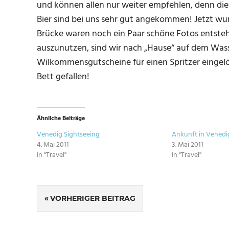
und können allen nur weiter empfehlen, denn die
Bier sind bei uns sehr gut angekommen! Jetzt wurd
Brücke waren noch ein Paar schöne Fotos entste
auszunutzen, sind wir nach „Hause“ auf dem Wa
Wilkommensgutscheine für einen Spritzer eingelöst
Bett gefallen!
Ähnliche Beiträge
Venedig Sightseeing
Ankunft in Venedi
4. Mai 2011
3. Mai 2011
In "Travel"
In "Travel"
SCHLAGWÖRTER
Beitragsnavigation
50
VORHERIGER BEITRAG
PLACES
GUGGENHEIM