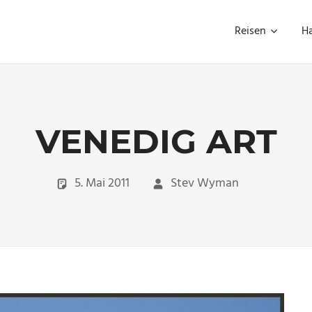
Reisen
H
VENEDIG ART
5. Mai 2011
Stev Wyman
Travel