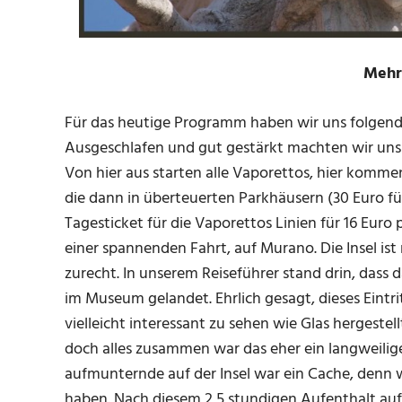
Mehr
Für das heutige Programm haben wir uns folgende
Ausgeschlafen und gut gestärkt machten wir uns
Von hier aus starten alle Vaporettos, hier kommen
die dann in überteuerten Parkhäusern (30 Euro f
Tagesticket für die Vaporettos Linien für 16 Eur
einer spannenden Fahrt, auf Murano. Die Insel ist 
zurecht. In unserem Reiseführer stand drin, dass d
im Museum gelandet. Ehrlich gesagt, dieses Eintri
vielleicht interessant zu sehen wie Glas hergeste
doch alles zusammen war das eher ein langweilige
aufmunternde auf der Insel war ein Cache, denn w
haben. Nach diesem 2,5 stundigen Aufenthalt auf 