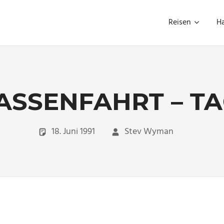
Reisen
H
ASSENFAHRT – TA
18. Juni 1991
Stev Wyman
Travel