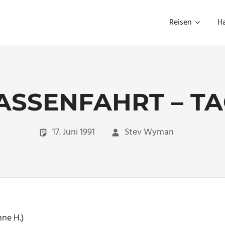
Reisen
H
ASSENFAHRT – TA
17. Juni 1991
Stev Wyman
Travel
nne H.)