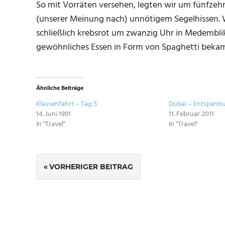
So mit Vorräten versehen, legten wir um fünfzehn 
(unserer Meinung nach) unnötigem Segelhissen. 
schließlich krebsrot um zwanzig Uhr in Medembli
gewöhnliches Essen in Form von Spaghetti bekamen
Ähnliche Beiträge
Klassenfahrt – Tag 5
Dubai – Entspann
14. Juni 1991
11. Februar 2011
In "Travel"
In "Travel"
SCHLAGWÖRTER
Beitragsnavigation
NETHERLANDS
VORHERIGER BEITRAG